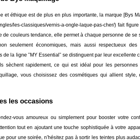
et éthique est de plus en plus importante, la marque [Bys Ma
ngles/les-classiques/vernis-a-ongle-laque-pas-cher/) fait figur
 de couleurs tendance, elle permet à chaque personne de se se
t non seulement économiques, mais aussi respectueux des
de la ligne "MY Essential" se distinguent par leur excellente 
s. Ils sèchent rapidement, ce qui est idéal pour les personnes
quillage, vous choisissez des cosmétiques qui allient style, q
tes les occasions
endez-vous amoureux ou simplement pour booster votre con
 l'attention tout en ajoutant une touche sophistiquée à votre app
e pour une soirée, n'hésitez pas à sortir les teintes plus auda