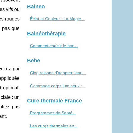
Balneo
es vifs ou
es rouges
Éclat et Couleur : La Magie...
z pas que
Balnéothérapie
Comment choisir le bon...
Bebe
encez par
Cinq raisons d'adopter l'eau...
 appliquée
Gommage corps lumineux :...
t optimal,
ciale : un
Cure thermale France
bliez pas
Programmes de Santé...
ant.
Les cures thermales en...