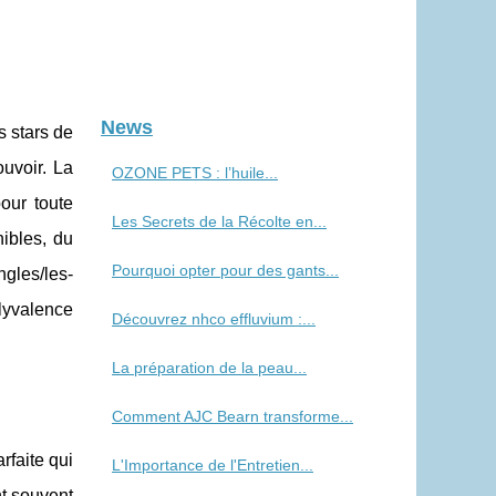
News
s stars de
uvoir. La
OZONE PETS : l’huile...
our toute
Les Secrets de la Récolte en...
ibles, du
Pourquoi opter pour des gants...
ngles/les-
lyvalence
Découvrez nhco effluvium :...
La préparation de la peau...
Comment AJC Bearn transforme...
rfaite qui
L'Importance de l'Entretien...
nt souvent