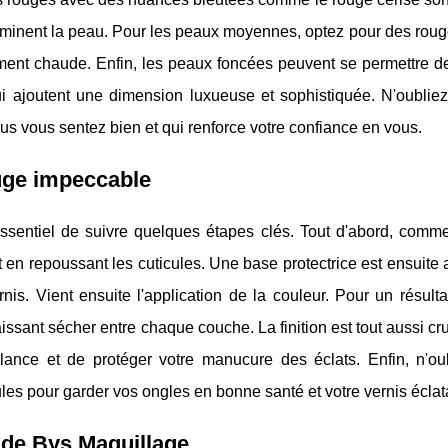
illuminent la peau. Pour les peaux moyennes, optez pour des roug
ement chaude. Enfin, les peaux foncées peuvent se permettre d
i ajoutent une dimension luxueuse et sophistiquée. N'oublie
vous vous sentez bien et qui renforce votre confiance en vous.
uge impeccable
essentiel de suivre quelques étapes clés. Tout d'abord, comm
 en repoussant les cuticules. Une base protectrice est ensuite
nis. Vient ensuite l'application de la couleur. Pour un résulta
ssant sécher entre chaque couche. La finition est tout aussi cru
illance et de protéger votre manucure des éclats. Enfin, n'ou
cules pour garder vos ongles en bonne santé et votre vernis éclat
 de Bys Maquillage