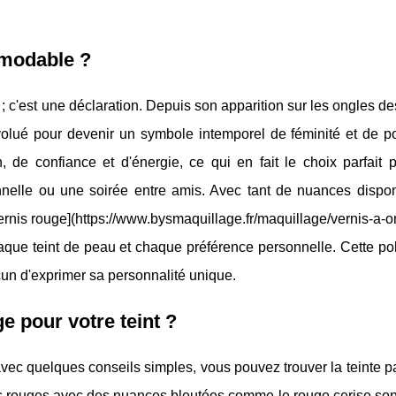
émodable ?
; c'est une déclaration. Depuis son apparition sur les ongles de
lué pour devenir un symbole intemporel de féminité et de po
de confiance et d'énergie, ce qui en fait le choix parfait p
nnelle ou une soirée entre amis. Avec tant de nuances dispon
vernis rouge](https://www.bysmaquillage.fr/maquillage/vernis-a-o
haque teint de peau et chaque préférence personnelle. Cette po
cun d'exprimer sa personnalité unique.
e pour votre teint ?
avec quelques conseils simples, vous pouvez trouver la teinte pa
 les rouges avec des nuances bleutées comme le rouge cerise so