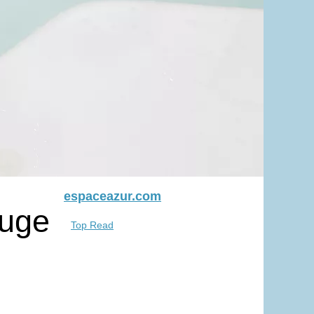
espaceazur.com
ouge
Top Read