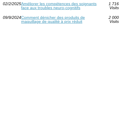
02/2/2025
Améliorer les compétences des soignants
1 716
face aux troubles neuro-cognitifs
Visits
09/9/2024
Comment dénicher des produits de
2 000
maquillage de qualité à prix réduit
Visits