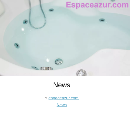
News
espaceazur.com
News