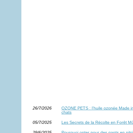
26/7/2026
OZONE PETS : l’huile ozonée Made in 
chats
05/7/2025
Les Secrets de la Récolte en Forêt Mû
29/6/2025
Pourquoi opter pour des gants en nitri