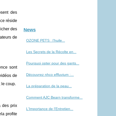
osent des
ce réside
nicher des
News
rateurs de
OZONE PETS : l’huile...
Les Secrets de la Récolte en...
Pourquoi opter pour des gants...
ience sont
Découvrez nhco effluvium :...
 vidéos de
 le coup.
La préparation de la peau...
Comment AJC Bearn transforme...
 des prix
L'Importance de l'Entretien...
la profite