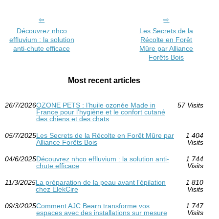
Découvrez nhco
Les Secrets de la
effluvium : la solution
Récolte en Forêt
anti-chute efficace
Mûre par Alliance
Forêts Bois
Most recent articles
26/7/2026
OZONE PETS : l’huile ozonée Made in
57 Visits
France pour l’hygiène et le confort cutané
des chiens et des chats
05/7/2025
Les Secrets de la Récolte en Forêt Mûre par
1 404
Alliance Forêts Bois
Visits
04/6/2025
Découvrez nhco effluvium : la solution anti-
1 744
chute efficace
Visits
11/3/2025
La préparation de la peau avant l'épilation
1 810
chez ElekCire
Visits
09/3/2025
Comment AJC Bearn transforme vos
1 747
espaces avec des installations sur mesure
Visits