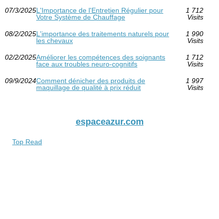
07/3/2025
L'Importance de l'Entretien Régulier pour
1 712
Votre Système de Chauffage
Visits
08/2/2025
L'importance des traitements naturels pour
1 990
les chevaux
Visits
02/2/2025
Améliorer les compétences des soignants
1 712
face aux troubles neuro-cognitifs
Visits
09/9/2024
Comment dénicher des produits de
1 997
maquillage de qualité à prix réduit
Visits
espaceazur.com
Top Read