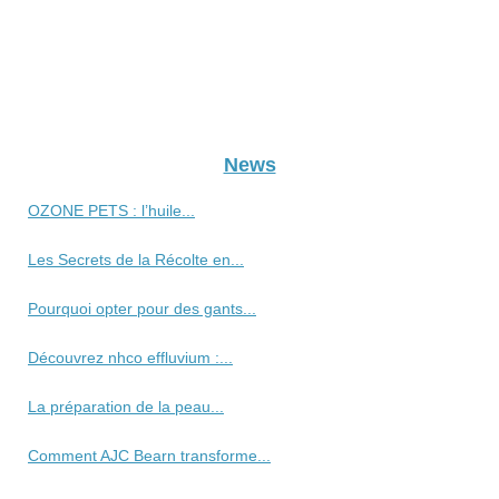
News
OZONE PETS : l’huile...
Les Secrets de la Récolte en...
Pourquoi opter pour des gants...
Découvrez nhco effluvium :...
La préparation de la peau...
Comment AJC Bearn transforme...